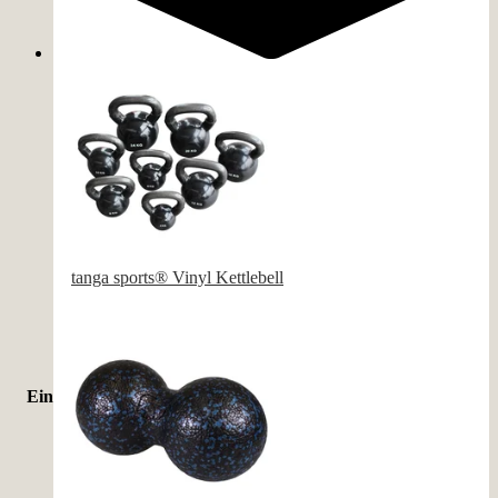
Fußball
(
5
)
Basketball
(
4
)
Handball
(
4
)
Faszientraining
(
3
)
Gewichtheben
(
2
)
Leichtathletik
(
2
)
Yoga
(
2
)
tanga sports® Vinyl Kettlebell
Boxen
(
1
)
Einsatzort
Indoor
(
25
)