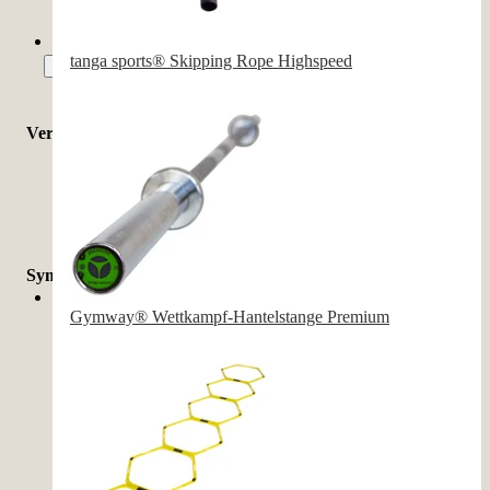
116.5 cm
(
1
)
tanga sports® Skipping Rope Highspeed
Mehr zeigen
Verfügbarkeit
Sofort lieferbar
(
48
)
Symbolerklärung
Gymway® Wettkampf-Hantelstange Premium