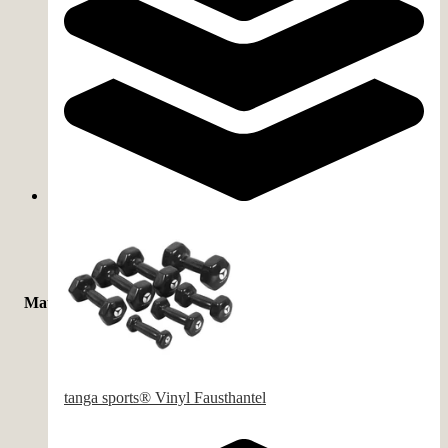
Material
verchromt
(
6
)
Kunststoff
(
4
)
tanga sports® Vinyl Fausthantel
Expandiertes Polypropylen (EPP)
(
3
)