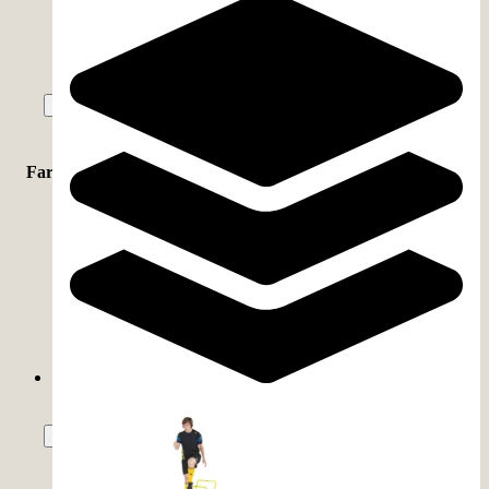
Polyester
(
3
)
Nylon
(
2
)
Mehr zeigen
Farbe
Schwarz
(
26
)
Silber
(
10
)
Gelb
(
4
)
Blau
(
3
)
Schwarz / Grau
(
2
)
Mehr zeigen