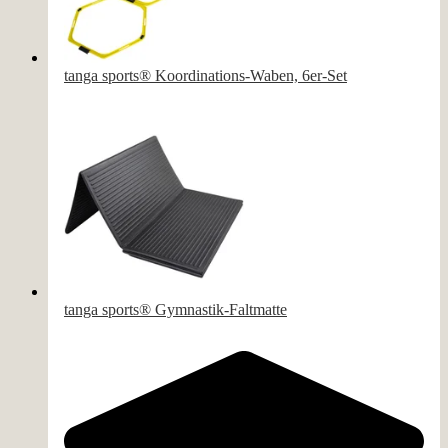
tanga sports® Koordinations-Waben, 6er-Set
Varianten zur Auswahl
tanga sports® Gymnastik-Faltmatte