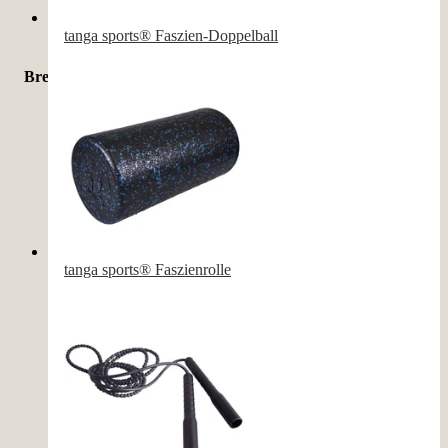
Indoor & Outdoor
(
14
)
tanga sports® Faszien-Doppelball
Breite
16 cm
(
3
)
11 cm
(
2
)
12 cm
(
2
)
12.5 cm
(
2
)
tanga sports® Faszienrolle
14 cm
(
2
)
60 cm
(
2
)
10 cm
(
1
)
10.4 cm
(
1
)
11.5 cm
(
1
)