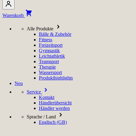
Warenkorb
Alle Produkte
Bälle & Zubehör
Fitness
Freizeitsport
Gymnastik
Leichtathletik
Teamsport
Therapie
Wassersport
Produkthighlights
Neu
Service
Kontakt
Händlerübersicht
Händler werden
Sprache / Land
Englisch (GB)