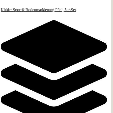
Kübler Sport® Bodenmarkierung Pfeil, 5er-Set