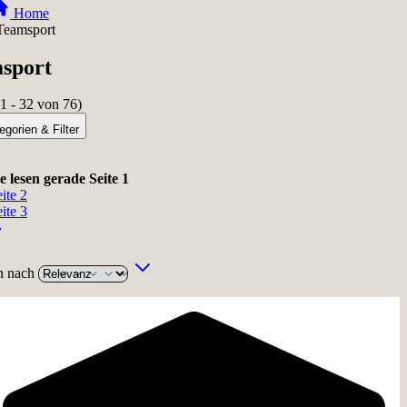
Home
Teamsport
sport
1
-
32
von
76
)
egorien & Filter
ie lesen gerade Seite
1
ite
2
ite
3
en nach