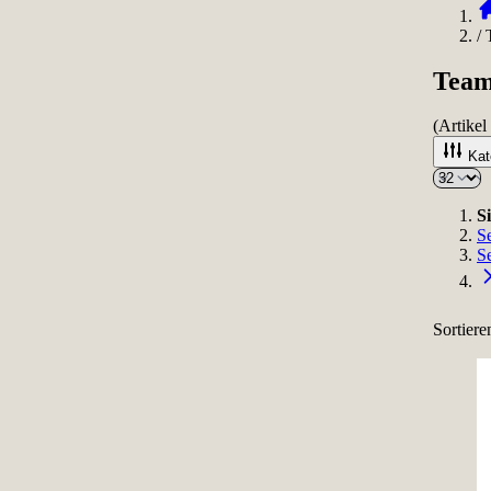
/
Team
(Artikel
Kat
S
Se
Se
Sortier