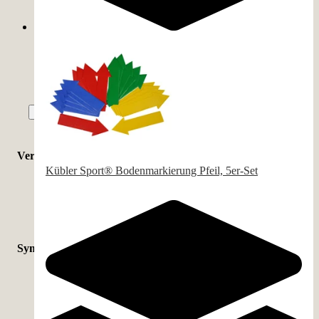
45 cm
(
2
)
10 cm
(
1
)
11 cm
(
1
)
12.5 cm
(
1
)
Mehr zeigen
Verfügbarkeit
Kübler Sport® Bodenmarkierung Pfeil, 5er-Set
Sofort lieferbar
(
109
)
Symbolerklärung