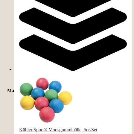
Material
Kunststoff
(
18
)
Schaumstoff
(
12
)
Thermoplastischer Kautschuk (TPR)
(
8
)
Kübler Sport® Moosgummibälle, 5er-Set