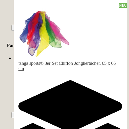
NEU
Moosgummi
(
4
)
Nylon
(
4
)
Mehr zeigen
Farbe
Gelb
(
37
)
tanga sports® 3er-Set Chiffon-Jongliertücher, 65 x 65
cm
Blau
(
33
)
Rot
(
28
)
Grün
(
23
)
farblich sortiert
(
20
)
Mehr zeigen