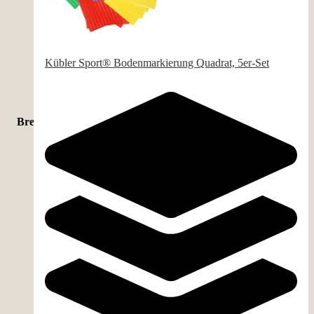
Indoor & Outdoor
(
56
)
Indoor
(
16
)
Kübler Sport® Bodenmarkierung Quadrat, 5er-Set
Outdoor
(
2
)
Breite
65 cm
(
3
)
7 cm
(
3
)
15 cm
(
2
)
22 cm
(
2
)
27 cm
(
2
)
4 cm
(
2
)