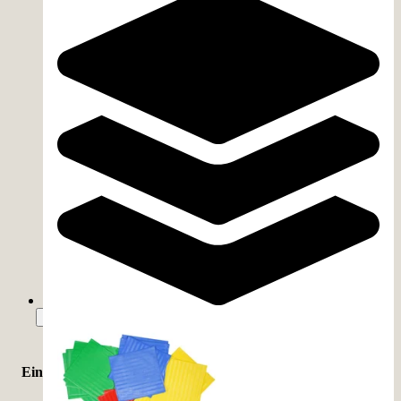
Handball
(
19
)
Fußball
(
18
)
Basketball
(
13
)
Leichtathletik
(
9
)
Baseball
(
5
)
Tennis
(
5
)
Bowling
(
4
)
Tischtennis
(
3
)
American Football
(
1
)
Mehr zeigen
Einsatzort