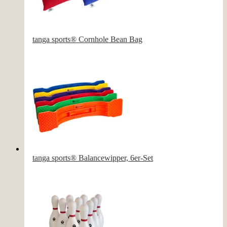
tanga sports® Cornhole Bean Bag
tanga sports® Balancewipper, 6er-Set