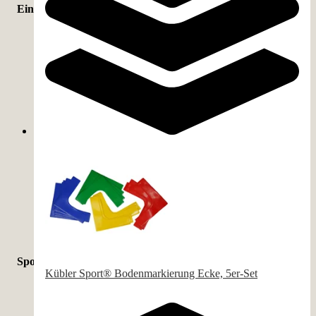
Einsatzbereich
Schule
(
69
)
Freizeit
(
43
)
Kinder
(
37
)
Verein
(
31
)
Training
(
26
)
Kindergarten
(
25
)
Therapie
(
8
)
Sportart
Kübler Sport® Bodenmarkierung Ecke, 5er-Set
Freizeit
(
22
)