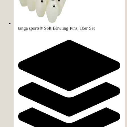
tanga sports® Soft-Bowling-Pins, 10er-Set