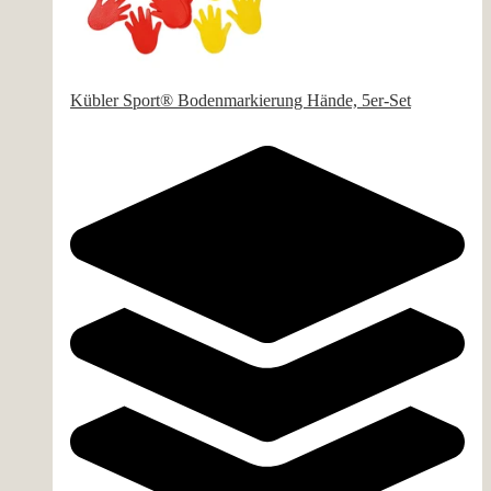
Kübler Sport® Bodenmarkierung Hände, 5er-Set